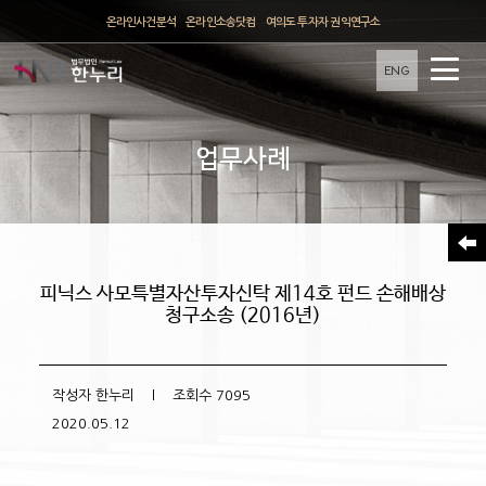
온라인사건분석
온라인소송닷컴
여의도 투자자 권익연구소
ENG
업무사례
피닉스 사모특별자산투자신탁 제14호 펀드 손해배상
청구소송 (2016년)
작성자
한누리
l 조회수
7095
2020.05.12