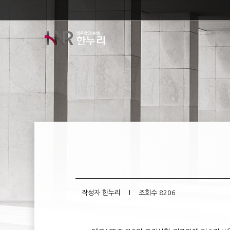
작성자
한누리
l 조회수
8206