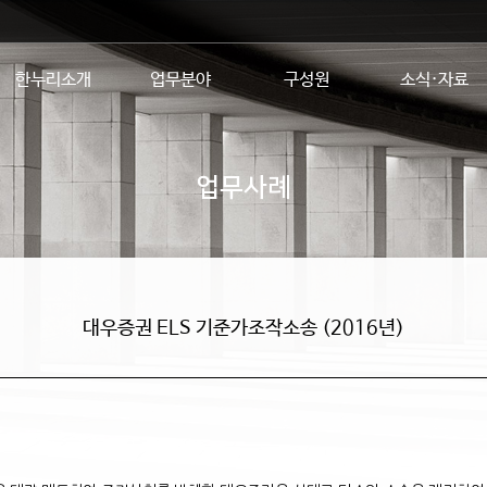
한누리소개
업무분야
구성원
소식·자료
업무사례
대우증권 ELS 기준가조작소송 (2016년)