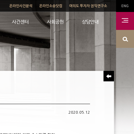
온라인사건분석
온라인소송닷컴
여의도 투자자 권익연구소
ENG
사건센터
사회공헌
상담안내
2020.05.12