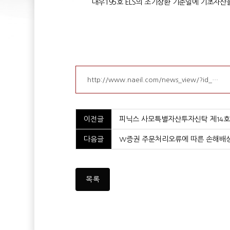
대우195호 ELS의 조기상환 기준일에 기초자산
http://www.naeil.com/news_view/?id_…
이전글
피닉스 사모특별자산투자신탁 제14호 
다음글
W증권 주문처리오류에 따른 손해배상청