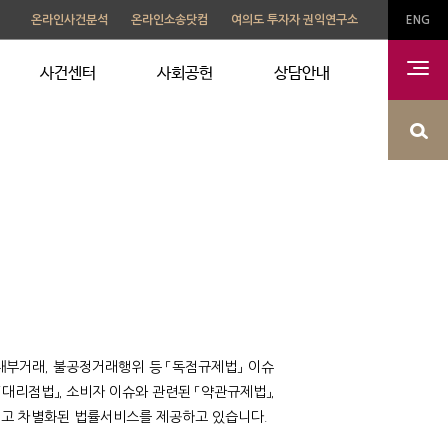
온라인사건분석
온라인소송닷컴
여의도 투자자 권익연구소
ENG
사건센터
사회공헌
상담안내
내부거래, 불공정거래행위 등 「독점규제법」 이슈
「대리점법」, 소비자 이슈와 관련된 「약관규제법」,
적이고 차별화된 법률서비스를 제공하고 있습니다.