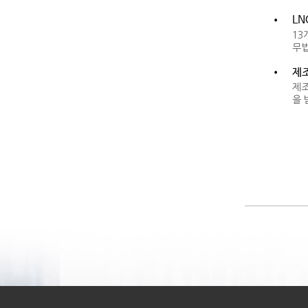
•
LN
13
무법
•
제조
제조
을 