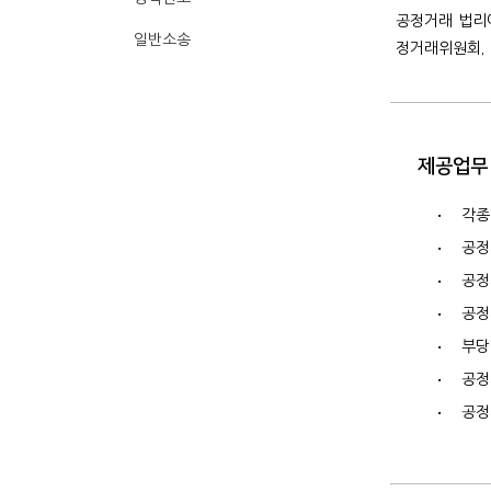
공정거래 법리
일반소송
정거래위원회, 
제공업무
•
각종
•
공정
•
공정
•
공정
•
부당
•
공정
•
공정