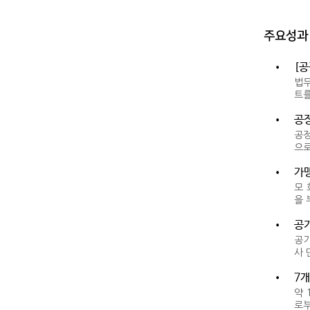
주요성과
•
[공
법무
트를
•
공정
공정
으로
•
가맹
모 
을
•
공기
공기
사 
•
7개
약 
로부