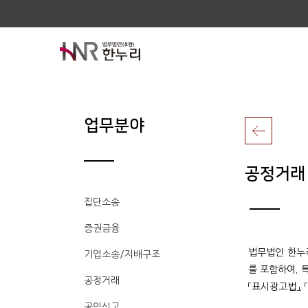
업무분야
공정거래
집단소송
증권금융
법무법인 한누리
기업소송/지배구조
를 포함하여, 
공정거래
「표시광고법」,
공익신고