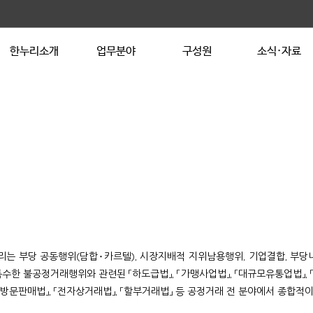
한누리소개
업무분야
구성원
소식·자료
는 부당 공동행위(담합･카르텔), 시장지배적 지위남용행위, 기업결합, 부당
특수한 불공정거래행위와 관련된 「하도급법」, 「가맹사업법」, 「대규모유통업법」, 
 「방문판매법」, 「전자상거래법」, 「할부거래법」 등 공정거래 전 분야에서 종합